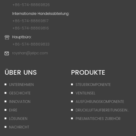
+86-574-88869826
Internationale Handelsabteilung:
+86-574-88869817
+86-574-88869816
Hauptbüro:
+86-574-88869833
royshan@jelpc.com
ÜBER UNS
PRODUKTE
UNTERNEHMEN
STEUERKOMPONENTE
GESCHICHTE
VENTILINSEL
INNOVATION
AUSFÜHRUNGSKOMPONENTE
EHRE
DRUCKLUFTAUFBEREITUNGSEINHEIT
LÖSUNGEN
PNEUMATISCHES ZUBEHÖR
NACHRICHT