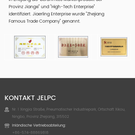
Provinz Jiangxi" und "High-Tech Enterprise"
identifiziert. Jiaerling Enterprise wurde "Zhejiang
Famous Trade Company" genannt.
KONTAKT JELPC
Nr. 1 Xingjia Straße, Pneumatischer Industriepark, Ortschaft Xikou,
Ningbo, Provinz Zhejiang, 315502
Inländische Vertriebsabteilung:
+86-574-88869818