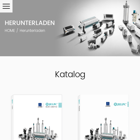
HERUNTERLADEN
HOME
/
Herunterladen
Katalog