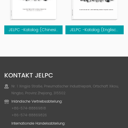
JELPC -Katalog (Chinesisch)
JELPC -Katalog (Englisch)
KONTAKT JELPC
Nr. 1 Xingjia Straße, Pneumatischer Industriepark, Ortschaft Xikou,
Ningbo, Provinz Zhejiang, 315502
Inländische Vertriebsabteilung:
+86-574-88869818
+86-574-88869826
Internationale Handelsabteilung: