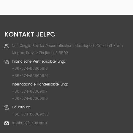
KONTAKT JELPC
Nr. 1 Xingjia Straße, Pneumatischer Industriepark, Ortschaft Xikou,
Ningbo, Provinz Zhejiang, 315502
Inländische Vertriebsabteilung:
+86-574-88869818
+86-574-88869826
Internationale Handelsabteilung:
+86-574-88869817
+86-574-88869816
Hauptbüro:
+86-574-88869833
royshan@jelpc.com