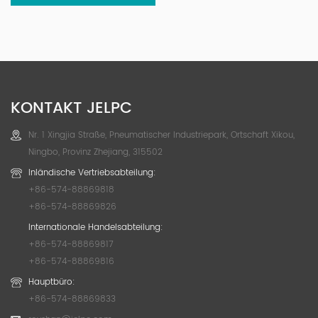
KONTAKT JELPC
Nr. 1 Xingjia Straße, Pneumatischer Industriepark, Ortschaft Xikou,
Ningbo, Provinz Zhejiang, 315502
Inländische Vertriebsabteilung:
+86-574-88869818
+86-574-88869826
Internationale Handelsabteilung:
+86-574-88869817
+86-574-88869816
Hauptbüro:
+86-574-88869833