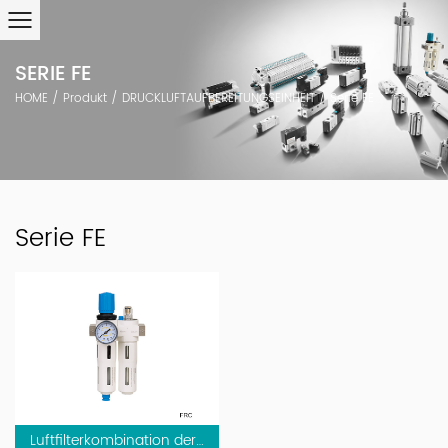
SERIE FE
HOME
/
Produkt
/
DRUCKLUFTAUFBEREITUNGSEINHEIT
/
Serie FE
Serie FE
Luftfilterkombination der Fe -Serie (2 Kombination)