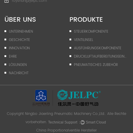
royshan@jelpc.com
ÜBER UNS
PRODUKTE
UNTERNEHMEN
STEUERKOMPONENTE
GESCHICHTE
VENTILINSEL
INNOVATION
AUSFÜHRUNGSKOMPONENTE
EHRE
DRUCKLUFTAUFBEREITUNGSEINHEIT
LÖSUNGEN
PNEUMATISCHES ZUBEHÖR
NACHRICHT
Copyright
Ningbo Jiaerling Pneumatic Machinery Co.,Ltd.
. Alle Rechte
vorbehalten.
Technical Support ：
Smart Cloud
China Proportionalventile Hersteller