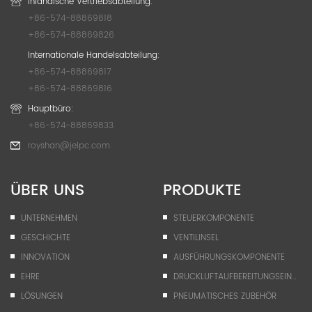
Inländische Vertriebsabteilung:
+86-574-88869818
+86-574-88869826
Internationale Handelsabteilung:
+86-574-88869817
+86-574-88869816
Hauptbüro:
+86-574-88869833
royshan@jelpc.com
ÜBER UNS
PRODUKTE
UNTERNEHMEN
STEUERKOMPONENTE
GESCHICHTE
VENTILINSEL
INNOVATION
AUSFÜHRUNGSKOMPONENTE
EHRE
DRUCKLUFTAUFBEREITUNGSEINHEIT
LÖSUNGEN
PNEUMATISCHES ZUBEHÖR