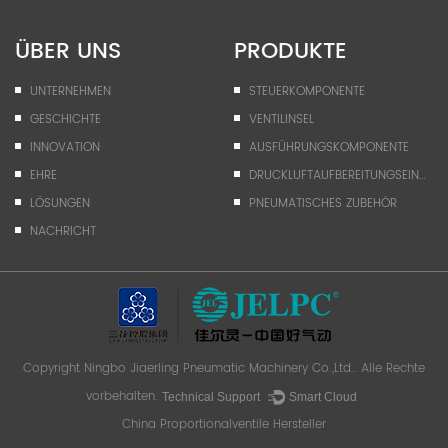
ÜBER UNS
PRODUKTE
UNTERNEHMEN
STEUERKOMPONENTE
GESCHICHTE
VENTILINSEL
INNOVATION
AUSFÜHRUNGSKOMPONENTE
EHRE
DRUCKLUFTAUFBEREITUNGSEINHEIT
LÖSUNGEN
PNEUMATISCHES ZUBEHÖR
NACHRICHT
Copyright
Ningbo Jiaerling Pneumatic Machinery Co.,Ltd.
. Alle Rechte
vorbehalten.
Technical Support ：
Smart Cloud
China Proportionalventile Hersteller