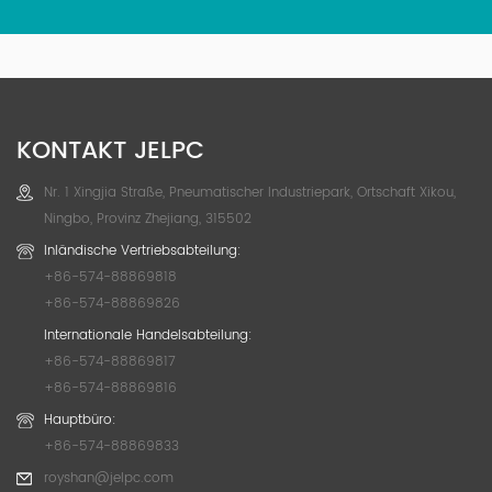
KONTAKT JELPC
Nr. 1 Xingjia Straße, Pneumatischer Industriepark, Ortschaft Xikou,
Ningbo, Provinz Zhejiang, 315502
Inländische Vertriebsabteilung:
+86-574-88869818
+86-574-88869826
Internationale Handelsabteilung:
+86-574-88869817
+86-574-88869816
Hauptbüro:
+86-574-88869833
royshan@jelpc.com