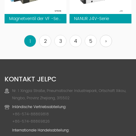
Magnetventil der VF -Serie
NANUR J4V-Serie
1
2
3
4
5
›
KONTAKT JELPC
Nr. 1 Xingjia Straße, Pneumatischer Industriepark, Ortschaft Xikou,
Ningbo, Provinz Zhejiang, 315502
Inländische Vertriebsabteilung:
+86-574-88869818
+86-574-88869826
Internationale Handelsabteilung: