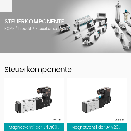
STEUERKOMPONENTE
HOME
/
Produkt
/
Steuerkomponente
Steuerkomponente
Magnetventil der J4V100 -Serie, Luftpilotventil
Magnetventil der J4V200 -Serie, Luftpilotventil