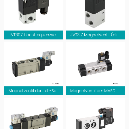
JVT307 Hochfrequenzventil
JVT317 Magnetventil (direkter Betrieb)
Magnetventil der Jel -Serie
Magnetventil der MVSD -Serie