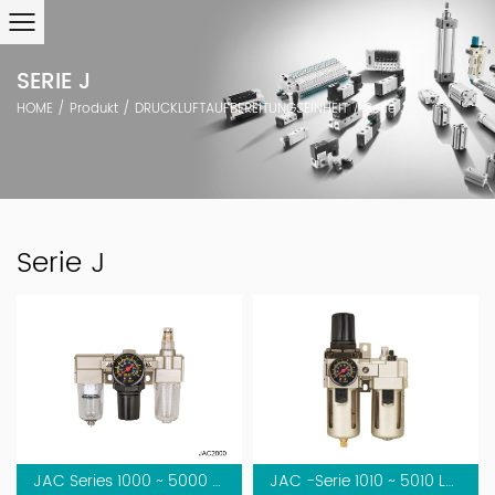
SERIE J
HOME
/
Produkt
/
DRUCKLUFTAUFBEREITUNGSEINHEIT
/
Serie J
Serie J
JAC Series 1000 ~ 5000 Luftfilterkombination (F.R.L. -Kombination)
JAC -Serie 1010 ~ 5010 Luftfilterkombination (Fr. L. Kombination)