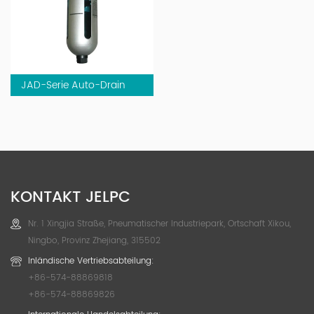
JAD-Serie Auto-Drain
KONTAKT JELPC
Nr. 1 Xingjia Straße, Pneumatischer Industriepark, Ortschaft Xikou,
Ningbo, Provinz Zhejiang, 315502
Inländische Vertriebsabteilung:
+86-574-88869818
+86-574-88869826