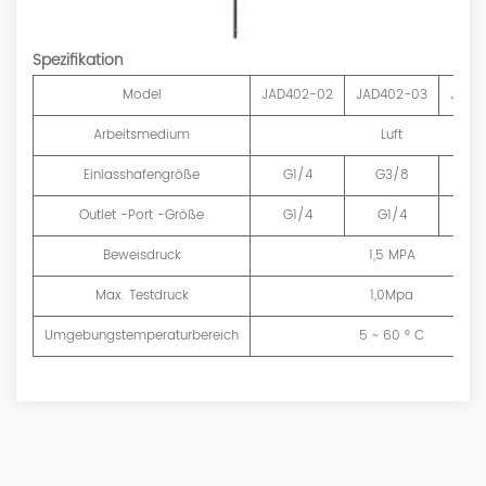
Spezifikation
Model
JAD402-02
JAD402-03
JAD4
Arbeitsmedium
Luft
Einlasshafengröße
G1/4
G3/8
G1
Outlet -Port -Größe
G1/4
G1/4
G3
Beweisdruck
1,5 MPA
Max. Testdruck
1,0Mpa
Umgebungstemperaturbereich
5 ~ 60 ° C