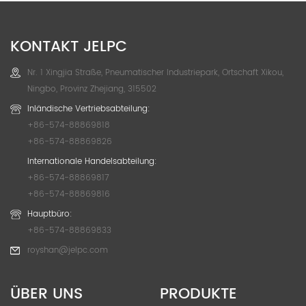
KONTAKT JELPC
Nr. 1 Xingjia Straße, Pneumatischer Industriepark, Ortschaft Xikou,
Ningbo, Provinz Zhejiang, 315502
Inländische Vertriebsabteilung:
+86-574-88869818
+86-574-88869826
Internationale Handelsabteilung:
+86-574-88869817
+86-574-88869816
Hauptbüro:
+86-574-88869833
royshan@jelpc.com
ÜBER UNS
PRODUKTE