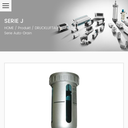
SERIE J
HOME
/
Produkt
/
DRUCKLUFTAUFBEREITUNGSEINHEIT
/
Serie J
/
JAD-
Serie Auto-Drain