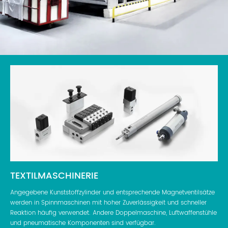
TEXTILMASCHINERIE
Angegebene Kunststoffzylinder und entsprechende Magnetventilsätze
werden in Spinnmaschinen mit hoher Zuverlässigkeit und schneller
Reaktion häufig verwendet. Andere Doppelmaschine, Luftwaffenstühle
und pneumatische Komponenten sind verfügbar.