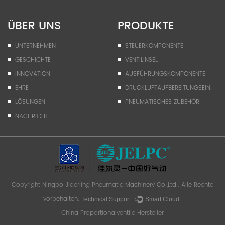
ÜBER UNS
PRODUKTE
UNTERNEHMEN
STEUERKOMPONENTE
GESCHICHTE
VENTILINSEL
INNOVATION
AUSFÜHRUNGSKOMPONENTE
EHRE
DRUCKLUFTAUFBEREITUNGSEINHEIT
LÖSUNGEN
PNEUMATISCHES ZUBEHÖR
NACHRICHT
Copyright
Ningbo Jiaerling Pneumatic Machinery Co.,Ltd.
. Alle Rechte
vorbehalten.
Technical Support ：
Smart Cloud
China Proportionalventile Hersteller