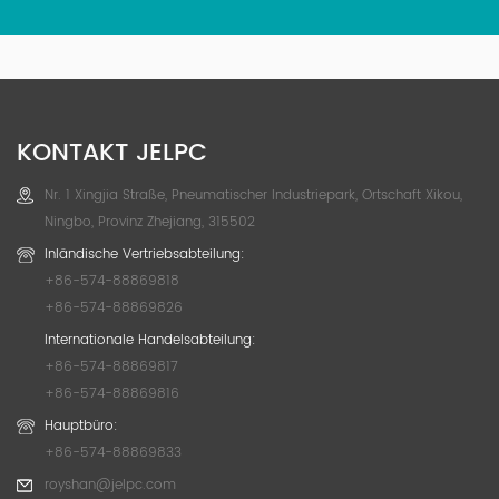
KONTAKT JELPC
Nr. 1 Xingjia Straße, Pneumatischer Industriepark, Ortschaft Xikou,
Ningbo, Provinz Zhejiang, 315502
Inländische Vertriebsabteilung:
+86-574-88869818
+86-574-88869826
Internationale Handelsabteilung:
+86-574-88869817
+86-574-88869816
Hauptbüro:
+86-574-88869833
royshan@jelpc.com