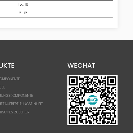
1.5...16
2...12
UKTE
WECHAT
KOMPONENTE
SEL
RUNGSKOMPONENTE
FTAUFBEREITUNGSEINHEIT
TISCHES ZUBEHÖR