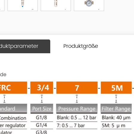
duktparameter
Produktgröße
ode