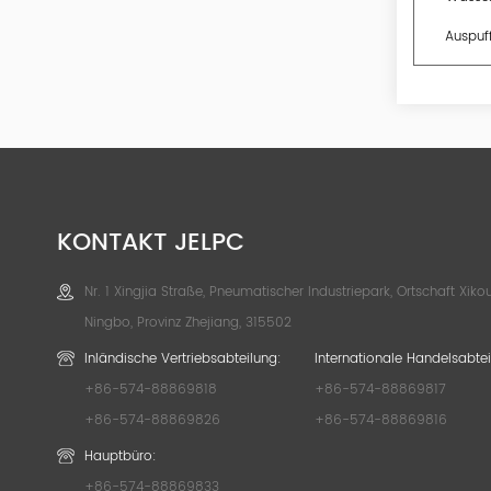
Auspuf
KONTAKT JELPC
Nr. 1 Xingjia Straße, Pneumatischer Industriepark, Ortschaft Xikou
Ningbo, Provinz Zhejiang, 315502
Inländische Vertriebsabteilung:
Internationale Handelsabtei
+86-574-88869818
+86-574-88869817
+86-574-88869826
+86-574-88869816
Hauptbüro:
+86-574-88869833