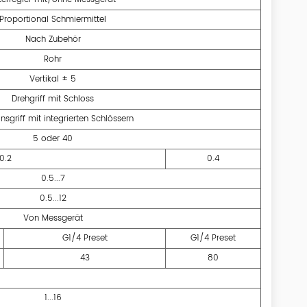
Proportional Schmiermittel
Nach Zubehör
Rohr
Vertikal ± 5
Drehgriff mit Schloss
nsgriff mit integrierten Schlössern
5 oder 40
0.2
0.4
0.5...7
0.5...12
Von Messgerät
G1/4 Preset
G1/4 Preset
43
80
]
1...16