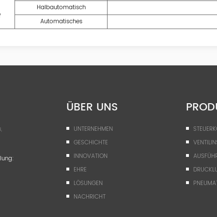
Halbautomatisch
f
Automatisches
ÜBER UNS
PROD
,
UNTERNEHMEN
STEUER
GESCHICHTE
VENTILIN
INNOVATION
AUSFÜH
lung:
EHRE
DRUCKLU
LÖSUNGEN
PNEUMA
NACHRICHT