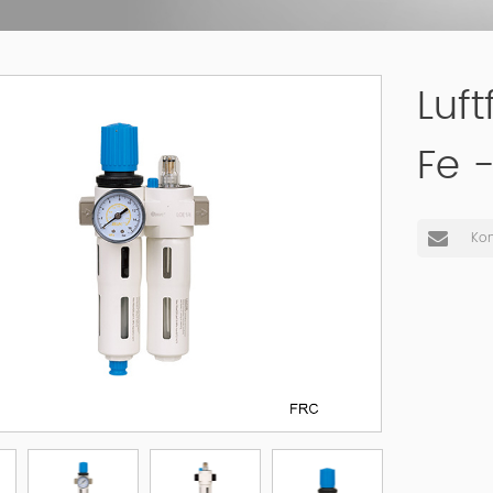
Luft
Fe 
Kon