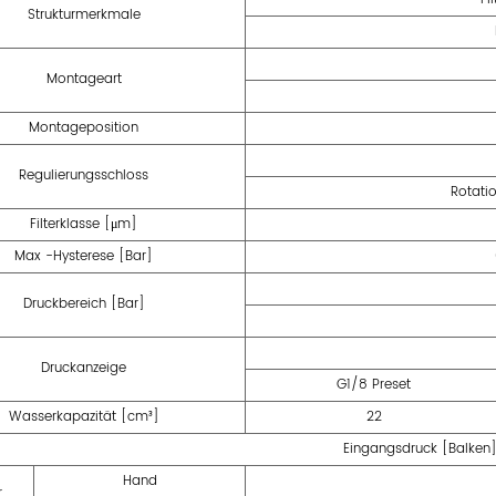
Strukturmerkmale
Montageart
Montageposition
Regulierungsschloss
Rotatio
Filterklasse [μm]
Max -Hysterese [Bar]
Druckbereich [Bar]
Druckanzeige
G1/8 Preset
Wasserkapazität [cm³]
22
Eingangsdruck [Balken
Hand
r