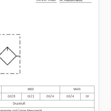
MIDI
MAXI
G3/8
G1/2
G3/4
G3/4
G1
Druckluft
lterregler mit/ohne Messgerät