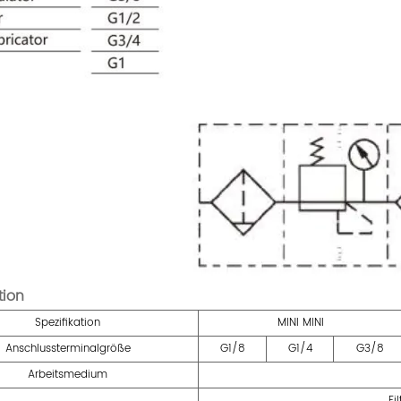
tion
Spezifikation
MINI MINI
Anschlussterminalgröße
G1/8
G1/4
G3/8
Arbeitsmedium
Fi