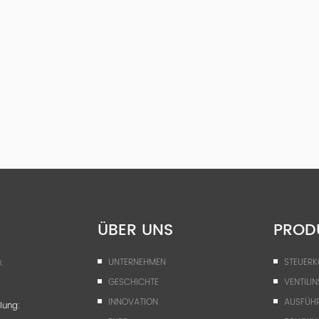
ÜBER UNS
PROD
,
UNTERNEHMEN
STEUER
GESCHICHTE
VENTILIN
INNOVATION
AUSFÜH
lung: