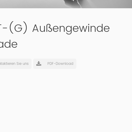
T-(G) Außengewinde
ade
taktieren Sie uns
PDF-Download