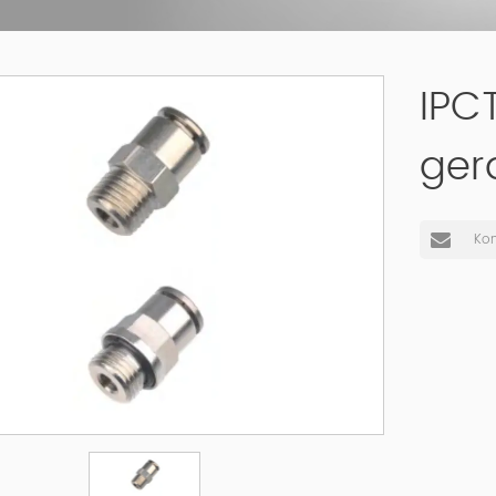
IPC
ger
Kon