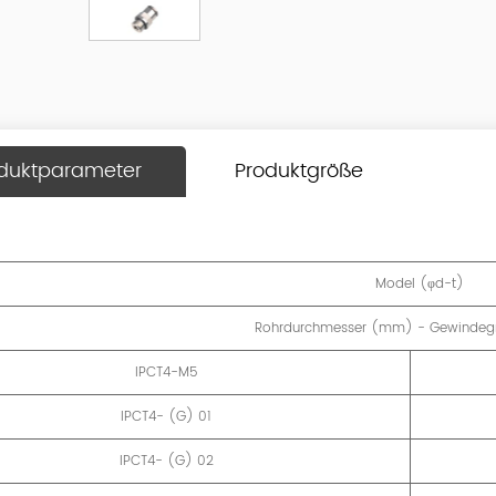
duktparameter
Produktgröße
Model (φd-t)
Rohrdurchmesser (mm) - Gewindeg
IPCT4-M5
IPCT4- (G) 01
IPCT4- (G) 02