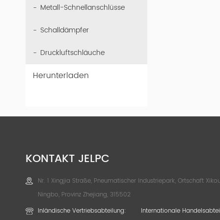
Metall-Schnellanschlüsse
Schalldämpfer
Druckluftschläuche
Herunterladen
KONTAKT JELPC
Nr. 1 Xingjia Straße, Pneumatischer Industriepark, Ortschaft Xikou
Ningbo, Provinz Zhejiang, 315502
Inländische Vertriebsabteilung:
Internationale Handelsabtei