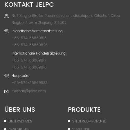
KONTAKT JELPC
Nr. 1 Xingjia Straße, Pneumatischer Industriepark, Ortschaft Xikou,
Ningbo, Provinz Zhejiang, 315502
Inländische Vertriebsabteilung:
+86-574-88869818
+86-574-88869826
Internationale Handelsabteilung:
+86-574-88869817
+86-574-88869816
Hauptbüro:
+86-574-88869833
royshan@jelpc.com
ÜBER UNS
PRODUKTE
UNTERNEHMEN
STEUERKOMPONENTE
GESCHICHTE
VENTILINSEL