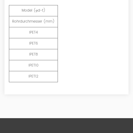
Model (φd-t)
Rohrdurchmesser (mm)
IPET4
IPET6
IPET8
IPET10
IPET12