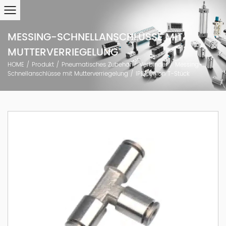
MESSING-SCHNELLANSCHLÜSSE MIT
MUTTERVERRIEGELUNG
HOME
/
Produkt
/
Pneumatisches Zubehör
/
Verbinder
/
Messing-
Schnellanschlüsse mit Mutterverriegelung
/
IPET Union T-Stück