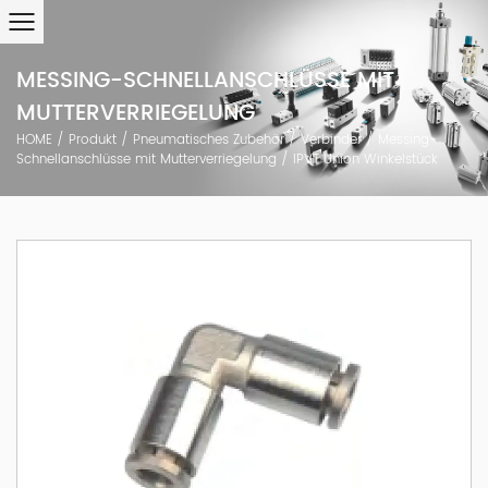
MESSING-SCHNELLANSCHLÜSSE MIT
MUTTERVERRIEGELUNG
HOME
/
Produkt
/
Pneumatisches Zubehör
/
Verbinder
/
Messing-
Schnellanschlüsse mit Mutterverriegelung
/
IPVT Union Winkelstück