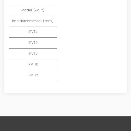
Model (φd-t)
Rohrdurchmesser (mm)
IPVT4
IPVT6
IPVT8
IPVT10
IPVT12