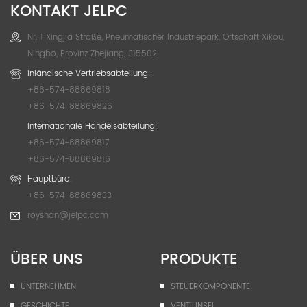
KONTAKT JELPC
Nr. 1 Xingjia Straße, Pneumatischer Industriepark, Ortschaft Xikou,
Ningbo, Provinz Zhejiang, 315502
Inländische Vertriebsabteilung:
+86-574-88869818
+86-574-88869826
Internationale Handelsabteilung:
+86-574-88869817
+86-574-88869816
Hauptbüro:
+86-574-88869833
royshan@jelpc.com
ÜBER UNS
PRODUKTE
UNTERNEHMEN
STEUERKOMPONENTE
GESCHICHTE
VENTILINSEL