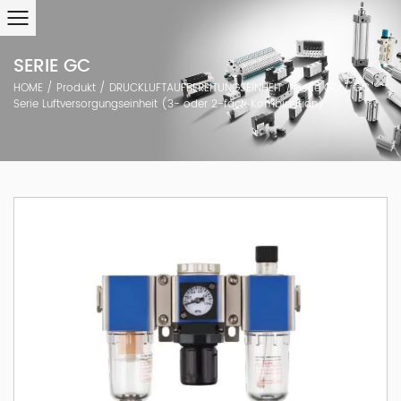
SERIE GC
HOME
/
Produkt
/
DRUCKLUFTAUFBEREITUNGSEINHEIT
/
Serie GC
/
GC
Serie Luftversorgungseinheit (3- oder 2-fach Kombination)