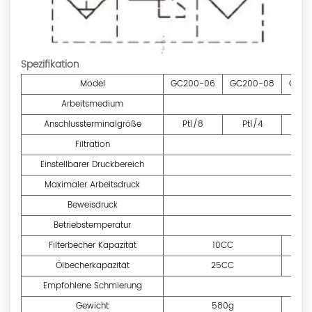
Spezifikation
Model
GC200-06
GC200-08
GC30
Arbeitsmedium
Anschlussterminalgröße
Pt1/8
Pt1/4
Pt
Filtration
Einstellbarer Druckbereich
Maximaler Arbeitsdruck
Beweisdruck
Betriebstemperatur
Filterbecher Kapazität
10CC
Ölbecherkapazität
25CC
Empfohlene Schmierung
I
Gewicht
580g