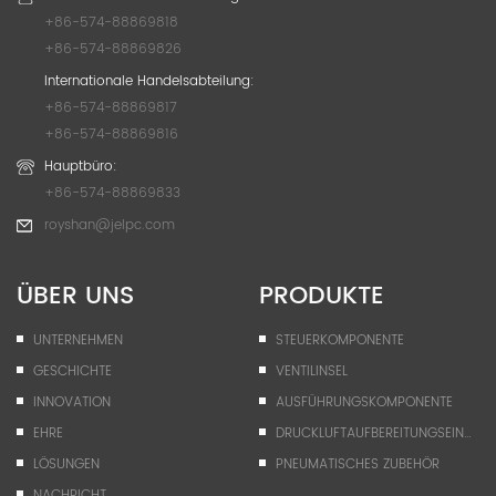
+86-574-88869818
+86-574-88869826
Internationale Handelsabteilung:
+86-574-88869817
+86-574-88869816
Hauptbüro:
+86-574-88869833
royshan@jelpc.com
ÜBER UNS
PRODUKTE
UNTERNEHMEN
STEUERKOMPONENTE
GESCHICHTE
VENTILINSEL
INNOVATION
AUSFÜHRUNGSKOMPONENTE
EHRE
DRUCKLUFTAUFBEREITUNGSEINHEIT
LÖSUNGEN
PNEUMATISCHES ZUBEHÖR
NACHRICHT