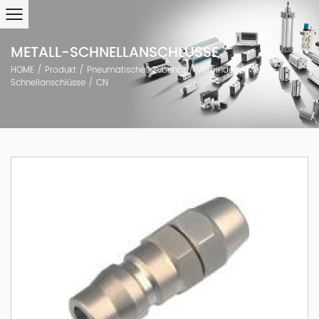
METALL-SCHNELLANSCHLÜSSE
HOME
/
Produkt
/
Pneumatisches Zubehör
/
Verbinder
/
Metall-
Schnellanschlüsse
/
CN