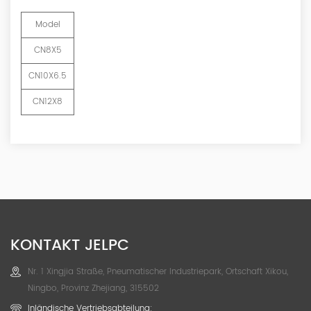
Model
CN8X5
CN10X6.5
CN12X8
KONTAKT JELPC
Nr. 1 Xingjia Straße, Pneumatischer Industriepark, Ortschaft Xikou,
Ningbo, Provinz Zhejiang, 315502
Inländische Vertriebsabteilung: