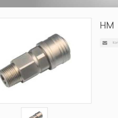
HM
Kon