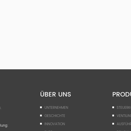
ÜBER UNS
PROD
,
UNTERNEHMEN
STEUER
GESCHICHTE
VENTILIN
INNOVATION
AUSFÜH
lung: