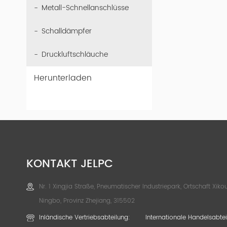
Metall-Schnellanschlüsse
Schalldämpfer
Druckluftschläuche
Herunterladen
KONTAKT JELPC
Nr. 1 Xingjia Straße, Pneumatischer Industriepark, Ortschaft Xikou
Ningbo, Provinz Zhejiang, 315502
Inländische Vertriebsabteilung:
Internationale Handelsabtei