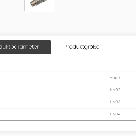
duktparameter
Produktgröße
Model
HM02
HM03
HM04