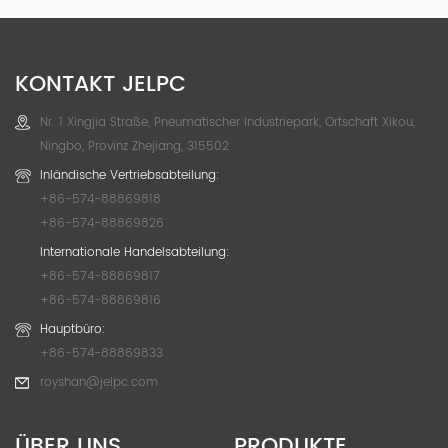
KONTAKT JELPC
Nr. 1 Xingjia Straße, Pneumatischer Industriepark, Ortschaft Xikou,
Ningbo, Provinz Zhejiang, 315502
Inländische Vertriebsabteilung:
+86-574-88869818
+86-574-88869826
Internationale Handelsabteilung:
+86-574-88869817
+86-574-88869816
Hauptbüro:
+86-574-88869833
royshan@jelpc.com
ÜBER UNS
PRODUKTE