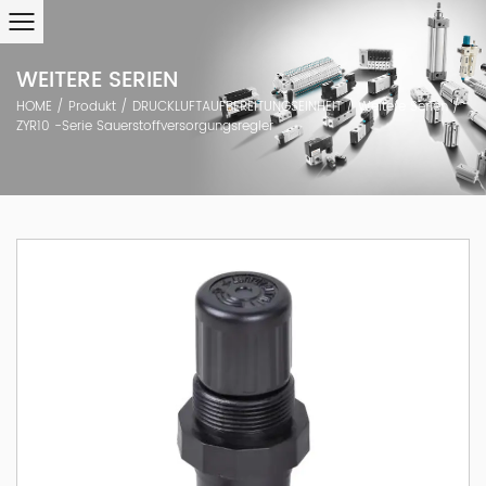
WEITERE SERIEN
HOME
/
Produkt
/
DRUCKLUFTAUFBEREITUNGSEINHEIT
/
Weitere Serien
/
ZYR10 -Serie Sauerstoffversorgungsregler