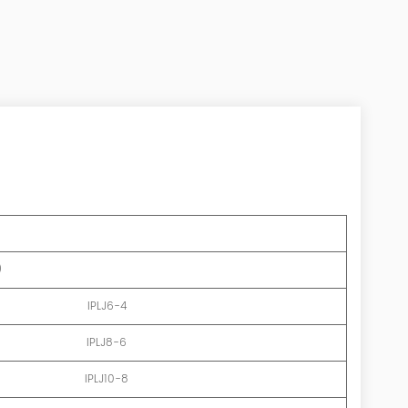
)
IPLJ6-4
IPLJ8-6
IPLJ10-8