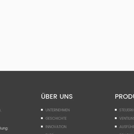
ÜBER UNS
PROD
,
UNTERNEHMEN
STEUER
GESCHICHTE
VENTILIN
INNOVATION
AUSFÜH
lung: