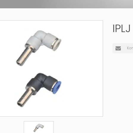
IPL
Kon