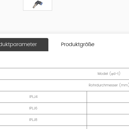
duktparameter
Produktgröße
Model (φd-t)
Rohrdurchmesser (mm
IPLJ4
IPLJ6
IPLJ8