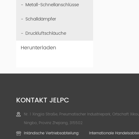
Metall-Schnellanschlüsse
Schalldämpfer
Druckluftschläuche
Herunterladen
KONTAKT JELPC
Nr. 1 Xingjia Straße, Pneumatischer Industriepark, Ortschaft Xikou
Ningbo, Provinz Zhejiang, 315502
Inländische Vertriebsabteilung:
Internationale Handelsabtei