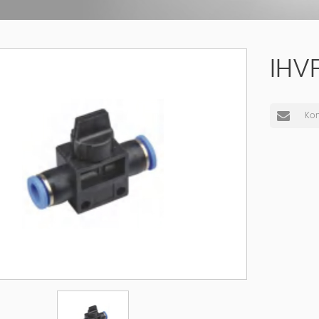
IHV
Kon