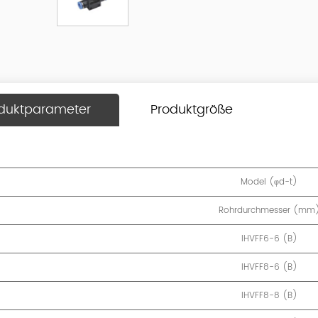
duktparameter
Produktgröße
Model (φd-t)
Rohrdurchmesser (mm
IHVFF6-6 (B)
IHVFF8-6 (B)
IHVFF8-8 (B)