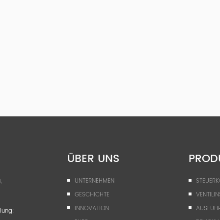
ÜBER UNS
PROD
,
UNTERNEHMEN
STEUER
GESCHICHTE
VENTILIN
INNOVATION
AUSFÜH
lung: