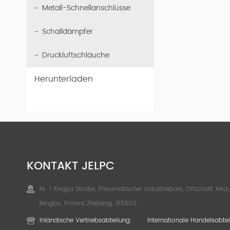
Metall-Schnellanschlüsse
Schalldämpfer
Druckluftschläuche
Herunterladen
KONTAKT JELPC
Nr. 1 Xingjia Straße, Pneumatischer Industriepark, Ortschaft Xikou
Ningbo, Provinz Zhejiang, 315502
Inländische Vertriebsabteilung:
Internationale Handelsabtei