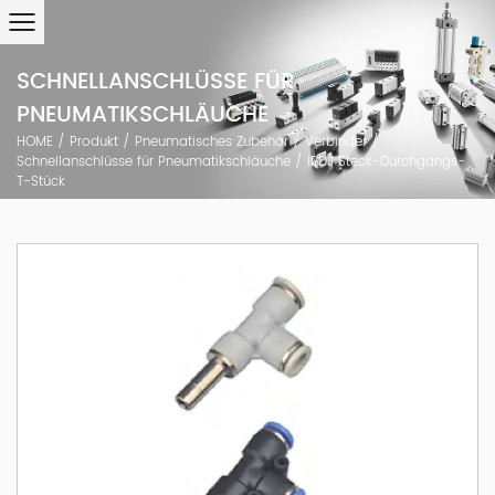
SCHNELLANSCHLÜSSE FÜR
PNEUMATIKSCHLÄUCHE
HOME
/
Produkt
/
Pneumatisches Zubehör
/
Verbinder
/
Schnellanschlüsse für Pneumatikschläuche
/
IPDJ Steck-Durchgangs-
T-Stück