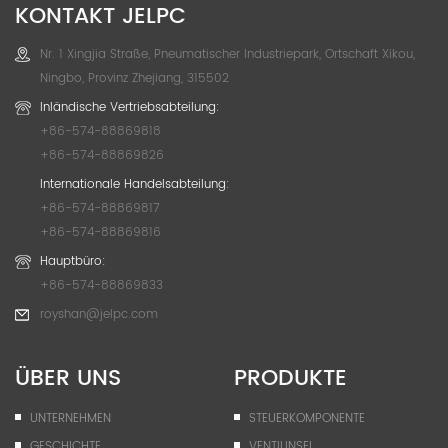
KONTAKT JELPC
Nr. 1 Xingjia Straße, Pneumatischer Industriepark, Ortschaft Xikou,
Ningbo, Provinz Zhejiang, 315502
Inländische Vertriebsabteilung:
+86-574-88869818
+86-574-88869826
Internationale Handelsabteilung:
+86-574-88869817
+86-574-88869816
Hauptbüro:
+86-574-88869833
royshan@jelpc.com
ÜBER UNS
PRODUKTE
UNTERNEHMEN
STEUERKOMPONENTE
GESCHICHTE
VENTILINSEL