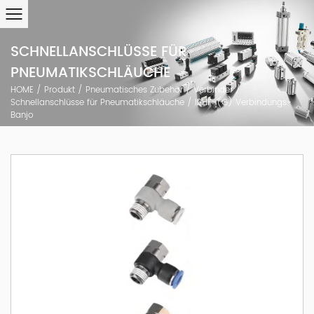
SCHNELLANSCHLÜSSE FÜR
PNEUMATIKSCHLÄUCHE
HOME
/
Produkt
/
Pneumatisches Zubehör
/
Verbinder
/
Schnellanschlüsse für Pneumatikschläuche
/
IPHF-(G) Verbindungs-
Banjo