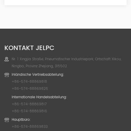
KONTAKT JELPC
Nr. 1 Xingjia Straße, Pneumatischer Industriepark, Ortschaft Xikou,
Ningbo, Provinz Zhejiang, 315502
Inländische Vertriebsabteilung:
+86-574-88869818
+86-574-88869826
Internationale Handelsabteilung:
+86-574-88869817
+86-574-88869816
Hauptbüro:
+86-574-88869833