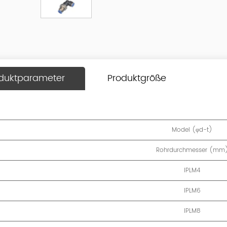
duktparameter
Produktgröße
Model (φd-t)
Rohrdurchmesser (mm
IPLM4
IPLM6
IPLM8