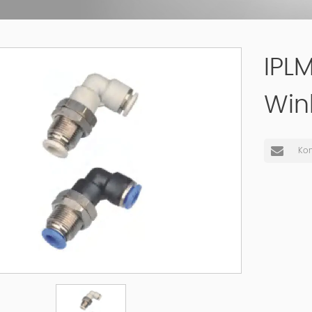
IPL
Win
Kon