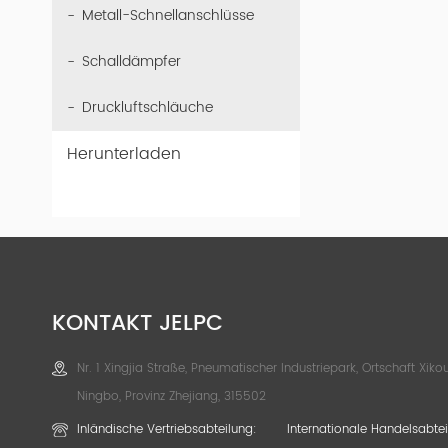
Metall-Schnellanschlüsse
Schalldämpfer
Druckluftschläuche
Herunterladen
KONTAKT JELPC
Nr. 1 Xingjia Straße, Pneumatischer Industriepark, Ortschaft Xikou
Ningbo, Provinz Zhejiang, 315502
Inländische Vertriebsabteilung:
Internationale Handelsabtei