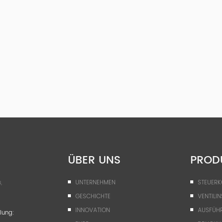
ÜBER UNS
PROD
,
UNTERNEHMEN
STEUER
GESCHICHTE
VENTILIN
INNOVATION
AUSFÜH
lung: