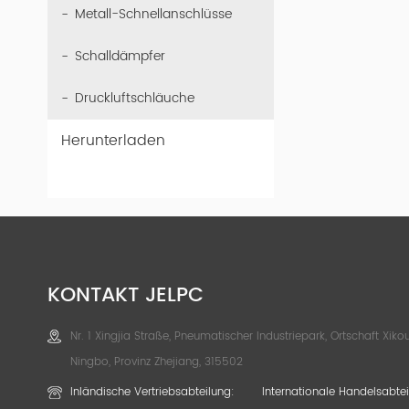
Metall-Schnellanschlüsse
Schalldämpfer
Druckluftschläuche
Herunterladen
KONTAKT JELPC
Nr. 1 Xingjia Straße, Pneumatischer Industriepark, Ortschaft Xikou
Ningbo, Provinz Zhejiang, 315502
Inländische Vertriebsabteilung:
Internationale Handelsabtei