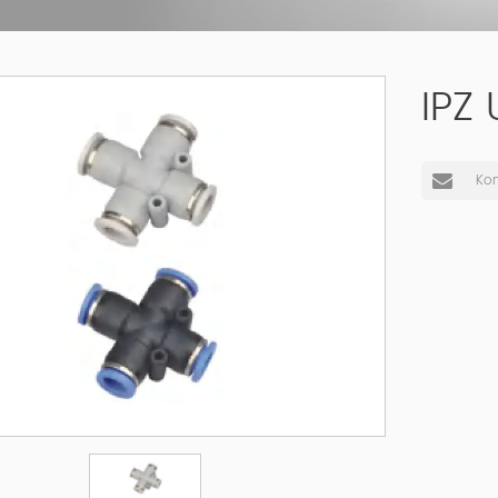
IPZ
Kon