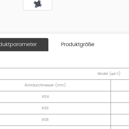
duktparameter
Produktgröße
Model (φd-t)
Rohrdurchmesser (mm)
IPZ4
IPZ6
IPZ8