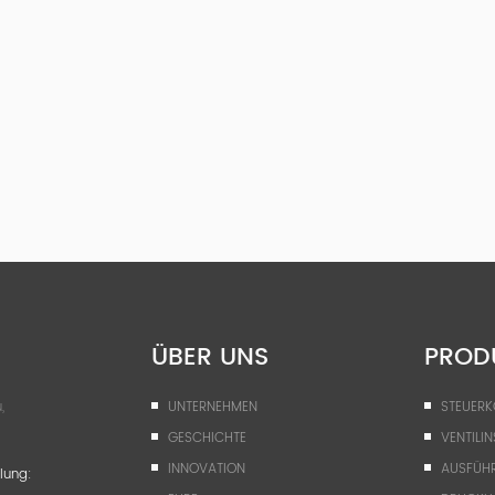
ÜBER UNS
PROD
,
UNTERNEHMEN
STEUER
GESCHICHTE
VENTILIN
INNOVATION
AUSFÜH
lung: