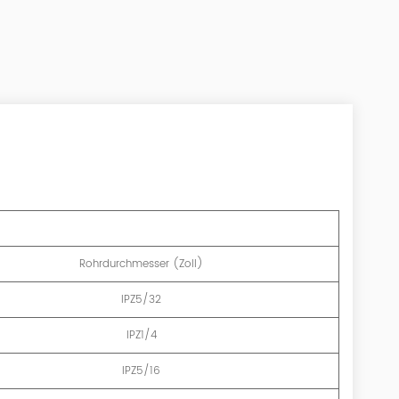
Rohrdurchmesser (Zoll)
IPZ5/32
IPZ1/4
IPZ5/16