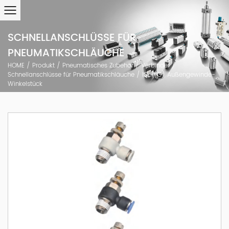
SCHNELLANSCHLÜSSE FÜR
PNEUMATIKSCHLÄUCHE
HOME
/
Produkt
/
Pneumatisches Zubehör
/
Verbinder
/
Schnellanschlüsse für Pneumatikschläuche
/
ISL-(G) Außengewinde-
Winkelstück