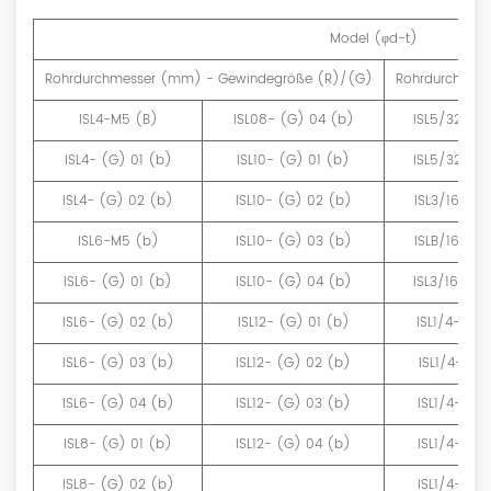
Model (φd-t)
Rohrdurchmesser (mm) - Gewindegröße (R)/(G)
Rohrdurchmess
ISL4-M5 (B)
ISL08- (G) 04 (b)
ISL5/32-U10
ISL4- (G) 01 (b)
ISL10- (G) 01 (b)
ISL5/32-N01
ISL4- (G) 02 (b)
ISL10- (G) 02 (b)
ISL3/16-U10
ISL6-M5 (b)
ISL10- (G) 03 (b)
ISLB/16-N01
ISL6- (G) 01 (b)
ISL10- (G) 04 (b)
ISL3/16-N02
ISL6- (G) 02 (b)
ISL12- (G) 01 (b)
ISL1/4-U 10
ISL6- (G) 03 (b)
ISL12- (G) 02 (b)
ISL1/4-N01
ISL6- (G) 04 (b)
ISL12- (G) 03 (b)
ISL1/4-N02
ISL8- (G) 01 (b)
ISL12- (G) 04 (b)
ISL1/4-N03
ISL8- (G) 02 (b)
ISL1/4-N04