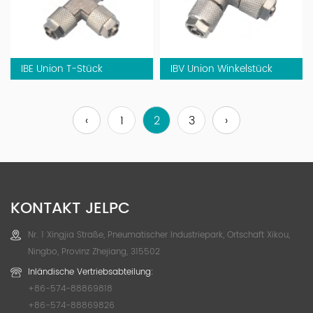
IBE Union T-Stück
IBV Union Winkelstück
‹
1
2
3
›
KONTAKT JELPC
Nr. 1 Xingjia Straße, Pneumatischer Industriepark, Ortschaft Xikou,
Ningbo, Provinz Zhejiang, 315502
Inländische Vertriebsabteilung:
+86-574-88869818
+86-574-88869826