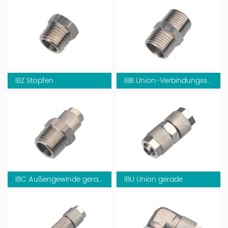
IBZ Stopfen
IBB Union-Verbindungsstange
IBC Außengewinde gerade
IBU Union gerade