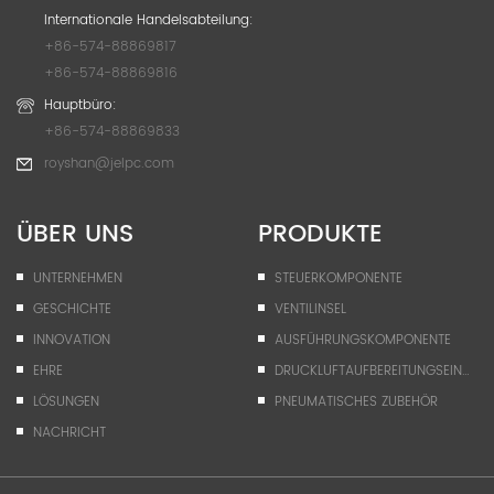
Internationale Handelsabteilung:
+86-574-88869817
+86-574-88869816
Hauptbüro:
+86-574-88869833
royshan@jelpc.com
ÜBER UNS
PRODUKTE
UNTERNEHMEN
STEUERKOMPONENTE
GESCHICHTE
VENTILINSEL
INNOVATION
AUSFÜHRUNGSKOMPONENTE
EHRE
DRUCKLUFTAUFBEREITUNGSEINHEIT
LÖSUNGEN
PNEUMATISCHES ZUBEHÖR
NACHRICHT