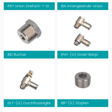
IPKT Union Dreifach-T-Stück
IBA Innengewinde-Union
IBD Buchse
IPHT-(G) Einzel-Banjo
ISLT-(G) Durchflussregler
IBP-(G) Stopfen