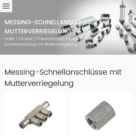
MESSING-SCHNELLANSCHLÜSSE MIT
MUTTERVERRIEGELUNG
HOME
/
Produkt
/
Pneumatisches Zubehör
/
Verbinder
/
Messing-
Schnellanschlüsse mit Mutterverriegelung
Messing-Schnellanschlüsse mit
Mutterverriegelung